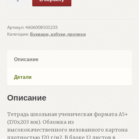
товара
Тетрадь
12л
линейка
Артикул:
4606008501233
Категория:
Буквари, азбуки, прописи
косая
частая
Описание
Детали
Описание
Тетрадь школьная ученическая формата А5+
(170х203 мм). Обложка из
высококачественного мелованного картона
плотностью 170 г/м2. В блоке 12 листов в