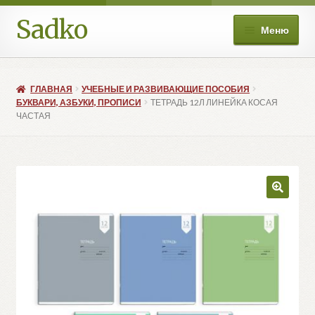
Sadko
Перейти
Перейти
Меню
к
к
навигации
содержимому
О нас
ГЛАВНАЯ
УЧЕБНЫЕ И РАЗВИВАЮЩИЕ ПОСОБИЯ
Книжные подборки
БУКВАРИ, АЗБУКИ, ПРОПИСИ
ТЕТРАДЬ 12Л ЛИНЕЙКА КОСАЯ
ЧАСТАЯ
Развер
Магазин
вложе
меню
Мой аккаунт
🔍
Избранное
Развер
Больше
вложе
меню