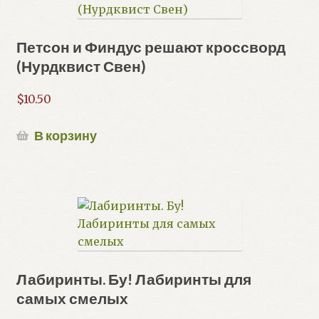
Петсон и Финдус решают кроссворд
(Нурдквист Свен)
$
10.50
В корзину
Лабиринты. Бу! Лабиринты для
самых смелых