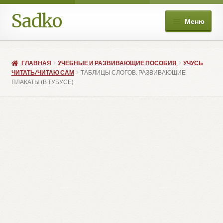
Sadko
Перейти
Перейти
Меню
к
к
навигации
содержимому
О нас
ГЛАВНАЯ
УЧЕБНЫЕ И РАЗВИВАЮЩИЕ ПОСОБИЯ
УЧУСЬ
Книжные подборки
ЧИТАТЬ/ЧИТАЮ САМ
ТАБЛИЦЫ СЛОГОВ. РАЗВИВАЮЩИЕ
ПЛАКАТЫ (В ТУБУСЕ)
Развер
Магазин
вложе
меню
Мой аккаунт
Избранное
Развер
Больше
вложе
меню