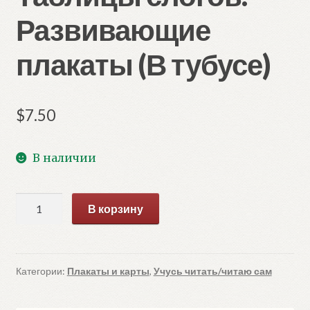
Развивающие
плакаты (В тубусе)
$
7.50
В наличии
Количество
В корзину
товара
Таблицы
слогов.
Развивающие
Категории:
Плакаты и карты
,
Учусь читать/читаю сам
плакаты
(В