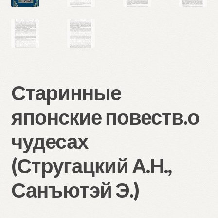
Старинные
японские повеств.о
чудесах
(Стругацкий А.Н.,
Санъютэй Э.)