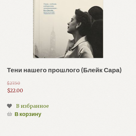
Тени нашего прошлого (Блейк Сара)
$
27.50
Первоначальная
$
22.00
цена
Текущая
составляла
цена:
В избранное
$27.50.
$22.00.
В корзину