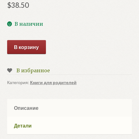
$
38.50
В наличии
Количество
В корзину
товара
Старинные
японские
В избранное
повеств.о
чудесах
Категория:
Книги для родителей
(Стругацкий
А.Н.,
Санъютэй
Описание
Э.)
Детали