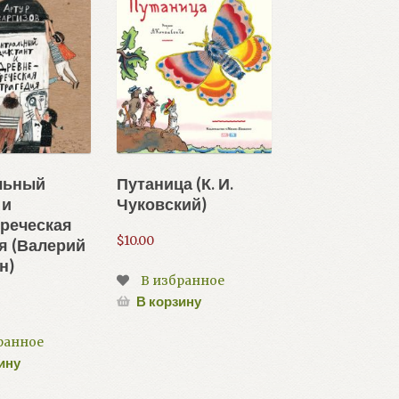
льный
Путаница (К. И.
 и
Чуковский)
реческая
$
10.00
я (Валерий
н)
В избранное
В корзину
ранное
ину