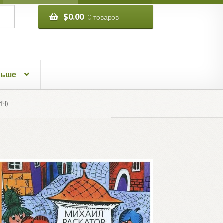
$
0.00
0 товаров
льше
ИЧ)