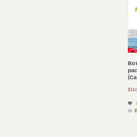
Вот
ра
(С
$
11.
В