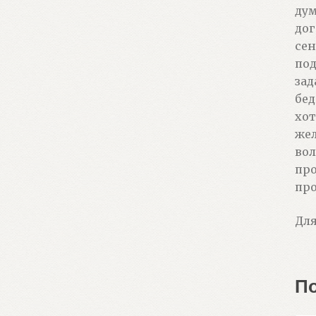
дум
дог
сен
под
зад
бед
хот
жел
вол
про
про
Для
П