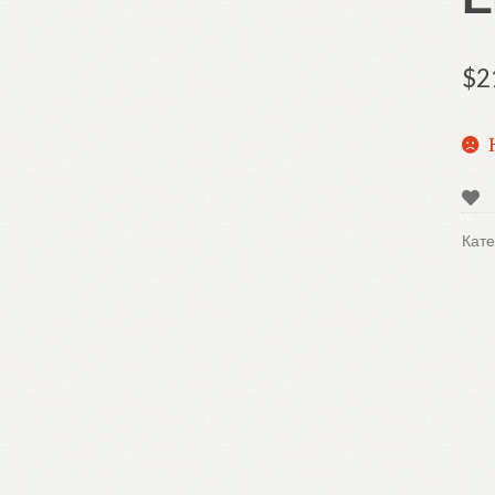
$
2
Кате