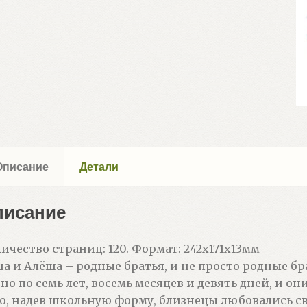
Описание
Детали
писание
ичество страниц: 120. Формат: 242x171x13мм
а и Алёша – родные братья, и не просто родные бр
но по семь лет, восемь месяцев и девять дней, и он
о, надев школьную форму, близнецы любовались с