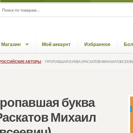
ать:
ск
Магазин
Мой аккаунт
Избранное
Бо
РОССИЙСКИЕ АВТОРЫ
ПРОПАВШАЯ БУКВА (РАСКАТОВ МИХАИЛ ЕВСЕЕВ
ропавшая буква
Раскатов Михаил
всеевич)