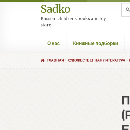
Sadko
Перейти
Перейти
Иск
Пои
к
к
Russian childrens books and toy
навигации
содержимому
store
О нас
Книжные подборки
ГЛАВНАЯ
ХУДОЖЕСТВЕННАЯ ЛИТЕРАТУРА
П
(
Е