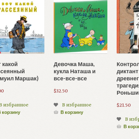
 какой
Девочка Маша,
Контро
ссеянный
кукла Наташа и
диктант
амуил Маршак)
все-все-все
древнег
трагеди
00
$
32.50
Роньши
В избранное
В избранное
$
21.50
 корзину
В корзину
В изб
В корз