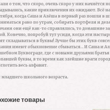
али о том, что скоро, очень скоро у них начнётся н
адывались, какие приключения их ожидают. Всё на
тября, когда Саша и Алёша в первый раз пошли в 
ниматься рано по утрам, собирать портфели и дела
ачами они ещё как-то справлялись, то домашние 
ой. Конечно, попробуй тут усиди, когда эти наст
ят складываться в буквы! Лучше бы этих букв совсем
ания имеют обыкновение сбываться… И Саша и Ал
шебном Буквограде, где с новыми друзьями братья
павшей буквы, в то время как злейшие враги горо
глотить весь алфавит.
 младшего школьного возраста.
охожие товары