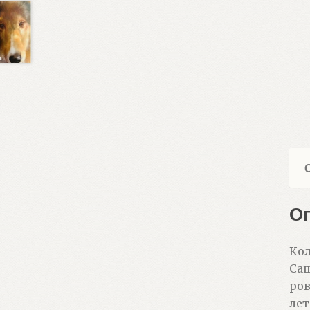
О
Кол
Саш
ров
лет