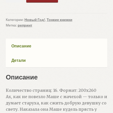
товара
Пряхи
у
проруби
Категории:
Новый Год!
,
Тонкие книжки
Метка:
репринт
Описание
Детали
Описание
Количество страниц: 16. Формат: 200х260
Ах, как не повезло Маше с мачехой — только и
думает старуха, как сжить добрую девушку со
свету. Наказала она Маше кудель прясть у