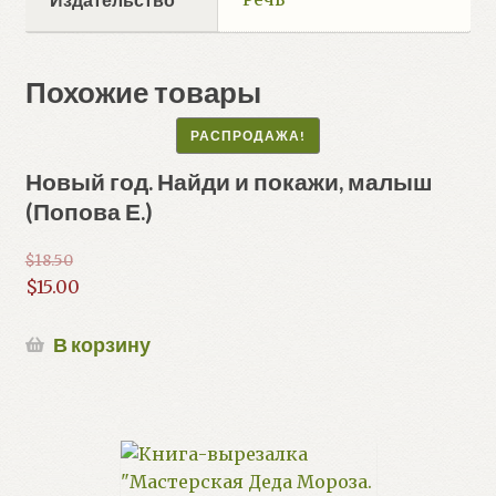
Похожие товары
РАСПРОДАЖА!
Новый год. Найди и покажи, малыш
(Попова Е.)
$
18.50
Первоначальная
$
15.00
цена
Текущая
составляла
цена:
В корзину
$18.50.
$15.00.