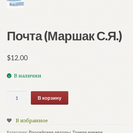
Почта (Маршак С.Я.)
$
12.00
В наличии
Количество
В корзину
товара
Почта
(Маршак
В избранное
С.Я.)
Категории:
Российские авторы
,
Тонкие книжки