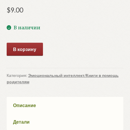
$
9.00
В наличии
Количество
В корзину
товара
Почему
мне
грустно?
Категория:
Эмоциональный интеллект/Книги в помощь
родителям
Сказки
про
эмоции
(Ульева
Описание
Е.)
Детали