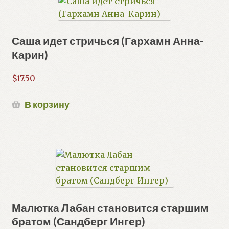
Саша идет стричься (Гархамн Анна-
Карин)
$
17.50
В корзину
Малютка Лабан становится старшим
братом (Сандберг Ингер)