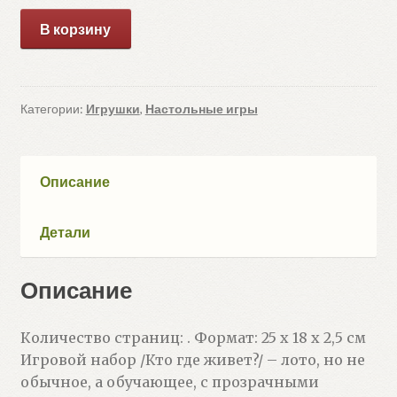
Количество
В корзину
товара
Пластиковое
лото
для
Категории:
Игрушки
,
Настольные игры
малышей
3+
Кто
Описание
где
живёт?
Детали
Подбираем
домик
Описание
Количество страниц: . Формат: 25 x 18 x 2,5 см
Игровой набор /Кто где живет?/ – лото, но не
обычное, а обучающее, с прозрачными