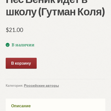
школу (Гутман Коля)
$
21.00
В наличии
Количество
В корзину
товара
Пес
Веник
идет
Категория:
Российские авторы
в
школу
(Гутман
Описание
Коля)