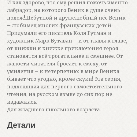
И как здорово, что ему решил помочь именно
лабрадор, на которого Веник в душе очень
похож!Шебутной и дружелюбный пёс Веник
– любимец многих французских детей.
Придумали его писатель Коля Гутман и
художник Марк Бутаван – и от главы к главе,
от книжки к книжке приключения героя
становятся всё трогательнее и смешнее. От
жалости читателя бросает к смеху, от
умиления – к нетерпению: в мире Веника
бывает что угодно, кроме скуки! Эта серия,
подходящая для первого самостоятельного
чтения, на русском языке до сих пор не
издавалась.
Для младшего школьного возраста.
Детали