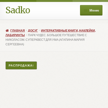
Sadko
Перейти
Перейти
Меню
к
к
навигации
содержимому
О нас
ГЛАВНАЯ
ДОСУГ
ИНТЕРАКТИВНЫЕ КНИГИ, НАКЛЕЙКИ,
Книжные подборки
ЛАБИРИНТЫ
ПАРК ЧУДЕС. БОЛЬШОЕ ПУТЕШЕСТВИЕ С
НИКОЛАСОМ. СУПЕРКВЕСТ ДЛЯ УМА (АГАПИНА МАРИЯ
СЕРГЕЕВНА)
Развер
Магазин
вложе
меню
Мой аккаунт
РАСПРОДАЖА!
Избранное
Развер
Больше
вложе
меню