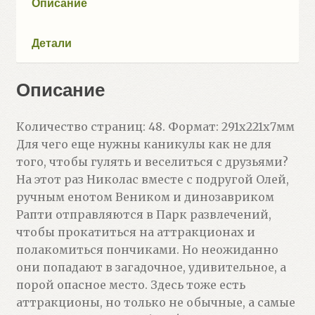
Описание
для
ума
Детали
(Агапина
Мария
Описание
Сергеевна)
Количество страниц: 48. Формат: 291x221x7мм
Для чего еще нужны каникулы как не для
того, чтобы гулять и веселиться с друзьями?
На этот раз Николас вместе с подругой Олей,
ручным енотом Веником и динозавриком
Рапти отправляются в Парк развлечений,
чтобы прокатиться на аттракционах и
полакомиться пончиками. Но неожиданно
они попадают в загадочное, удивительное, а
порой опасное место. Здесь тоже есть
аттракционы, но только не обычные, а самые