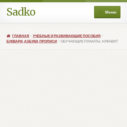
Sadko
Перейти
Перейти
Меню
к
к
навигации
содержимому
О нас
ГЛАВНАЯ
УЧЕБНЫЕ И РАЗВИВАЮЩИЕ ПОСОБИЯ
Книжные подборки
БУКВАРИ, АЗБУКИ, ПРОПИСИ
ОБУЧАЮЩИЕ ПЛАКАТЫ. АЛФАВИТ
Развер
Магазин
вложе
меню
Мой аккаунт
Избранное
Развер
Больше
вложе
меню