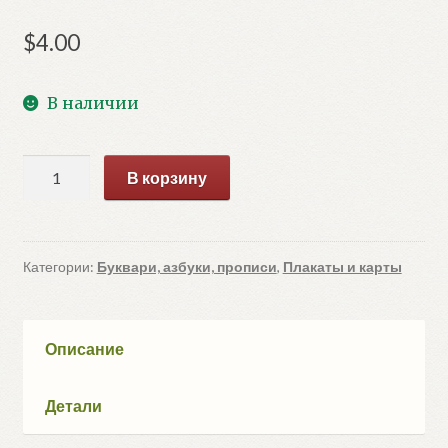
$
4.00
В наличии
Количество
В корзину
товара
Обучающие
плакаты.
Алфавит
Категории:
Буквари, азбуки, прописи
,
Плакаты и карты
Описание
Детали