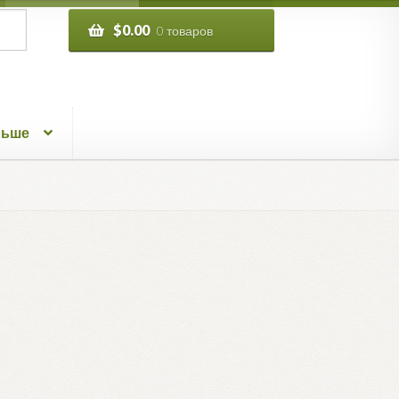
$
0.00
0 товаров
льше