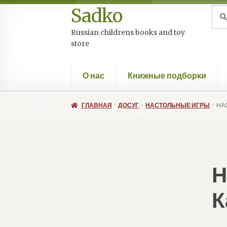
Sadko
Перейти
Перейти
Иск
Пои
к
к
Russian childrens books and toy
навигации
содержимому
store
О нас
Книжные подборки
ГЛАВНАЯ
ДОСУГ
НАСТОЛЬНЫЕ ИГРЫ
НА
Н
К