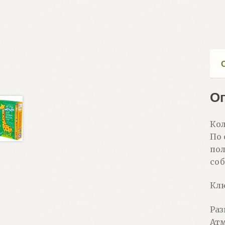
О
Кол
По 
пол
соб
Клю
Раз
Атм