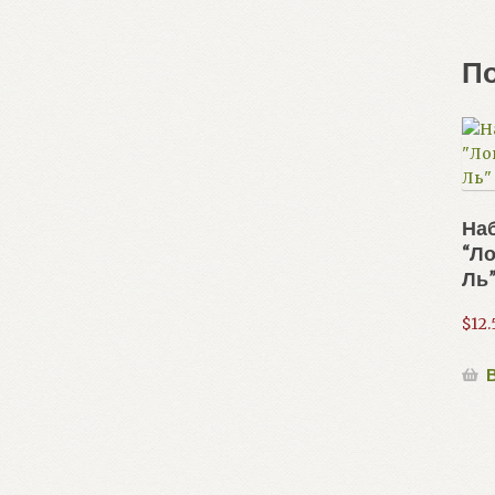
П
Наб
“Ло
Ль
$
12.
В