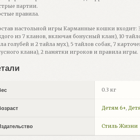
трые партии.
стые правила.
остав настольной игры Карманные кошки входит: 35
дого из 7 кланов, включая бонусный клан), 10 тайл
ла голубей и 2 тайла мух), 5 тайлов собак, 7 карто
усного клана), 2 памятки игроков и правила игры.
етали
0.3 кг
Вес
Детям 6+
,
Дет
Возраст
Стиль Жизни
Издательство