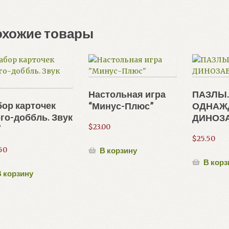
охожие товары
Настольная игра
ПАЗЛЫ
ор карточек
“Минус-Плюс”
ОДНАЖ
го-доббль. Звук
ДИНОЗ
$
23.00
”
$
25.50
50
В корзину
В корз
 корзину