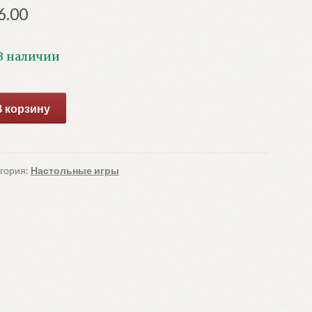
6.00
В наличии
ичество
В корзину
ара
тольная
а.
рманные
гория:
Настольные игры
шки