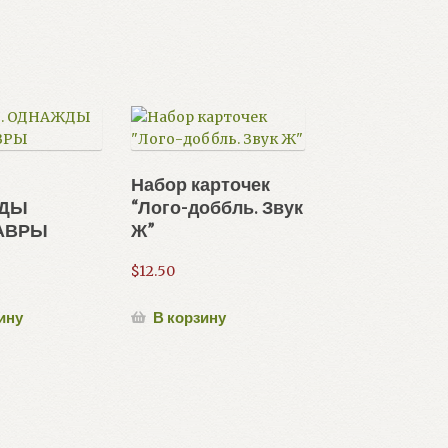
.
Набор карточек
ДЫ
“Лого-доббль. Звук
АВРЫ
Ж”
$
12.50
ину
В корзину