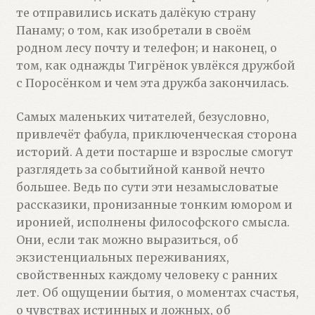
те отправились искать далёкую страну
Панаму; о том, как изобретали в своём
родном лесу почту и телефон; и наконец, о
том, как однажды Тигрёнок увлёкся дружбой
с Поросёнком и чем эта дружба закончилась.
Самых маленьких читателей, безусловно,
привлечёт фабула, приключенческая сторона
историй. А дети постарше и взрослые смогут
разглядеть за событийной канвой нечто
большее. Ведь по сути эти незамысловатые
рассказики, пронизанные тонким юмором и
иронией, исполнены философского смысла.
Они, если так можно выразиться, об
экзистенциальных переживаниях,
свойственных каждому человеку с ранних
лет. Об ощущении бытия, о моментах счастья,
о чувствах истинных и ложных, об