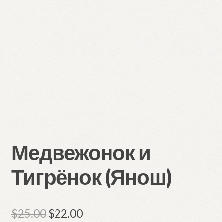
Медвежонок и
Тигрёнок (Янош)
Первоначальная
Текущая
$
25.00
$
22.00