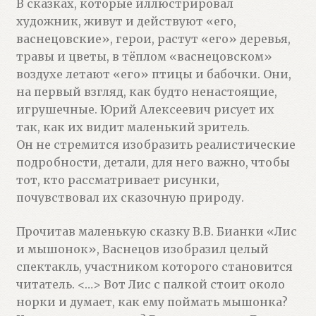
В сказках, которые иллюстрировал
художник, живут и действуют «его,
васнецовские», герои, растут «его» деревья,
травы и цветы, в тёплом «васнецовском»
воздухе летают «его» птицы и бабочки. Они,
на первый взгляд, как будто ненастоящие,
игрушечные. Юрий Алексеевич рисует их
так, как их видит маленький зритель.
Он не стремится изобразить реалистические
подробности, детали, для него важно, чтобы
тот, кто рассматривает рисунки,
почувствовал их сказочную природу.
Прочитав маленькую сказку В.В. Бианки «Лис
и мышонок», Васнецов изобразил целый
спектакль, участником которого становится
читатель. <…> Вот Лис с палкой стоит около
норки и думает, как ему поймать мышонка?