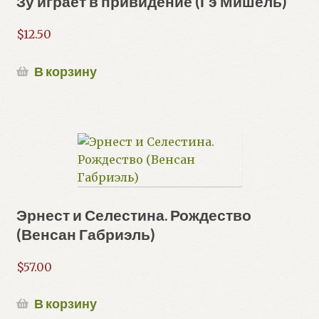
Зу играет в привидение (Гэ Мишель)
$
12.50
В корзину
Эрнест и Селестина. Рождество
(Венсан Габриэль)
$
57.00
В корзину