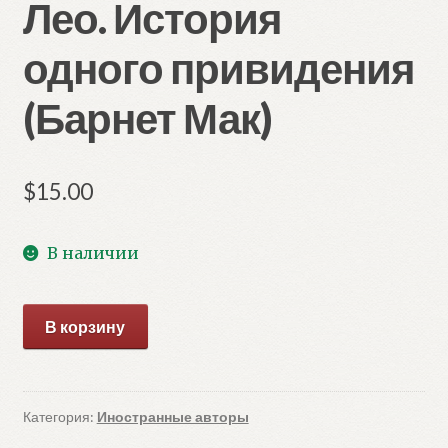
Лео. История
одного привидения
(Барнет Мак)
$
15.00
В наличии
Количество
В корзину
товара
Лео.
История
одного
Категория:
Иностранные авторы
привидения