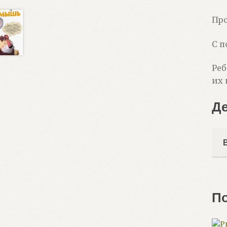
Про
С п
Реб
их 
Д
П