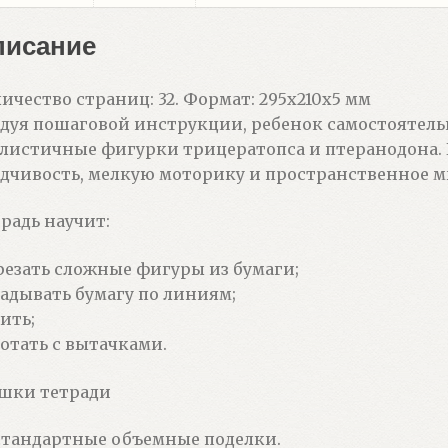
ранодон
писание
ичество страниц: 32. Формат: 295x210x5 мм
дуя пошаговой инструкции, ребенок самостоятель
листичные фигурки трицератопса и птеранодона. 
дчивость, мелкую моторику и пространственное 
радь научит:
езать сложные фигуры из бумаги;
адывать бумагу по линиям;
ить;
отать с вытачками.
шки тетради
тандартные объемные поделки.