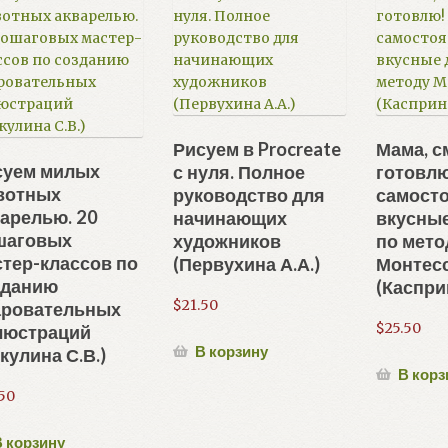
Рисуем в Procreate
Мама, с
суем милых
с нуля. Полное
готовлю
вотных
руководство для
самост
арелью. 20
начинающих
вкусны
шаговых
художников
по мето
тер-классов по
(Первухина А.А.)
Монтес
зданию
(Каспри
$
21.50
аровательных
$
25.50
люстраций
В корзину
кулина С.В.)
В корз
.50
 корзину