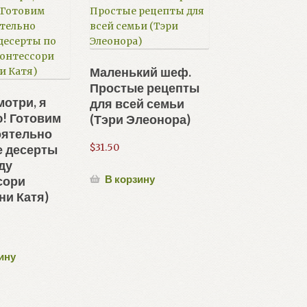
Маленький шеф.
Простые рецепты
мотри, я
для всей семьи
! Готовим
(Тэри Элеонора)
оятельно
$
31.50
е десерты
ду
В корзину
сори
ни Катя)
ину