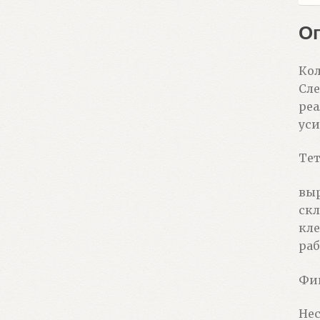
пте
О
Кол
Сле
реа
уси
Тет
выр
скл
кле
раб
Фи
Нес