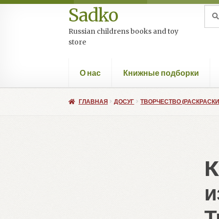
Sadko
Перейти
Перейти
Иск
Пои
к
к
Russian childrens books and toy
навигации
содержимому
store
О нас
Книжные подборки
ГЛАВНАЯ
ДОСУГ
ТВОРЧЕСТВО (РАСКРАСКИ
K
и
Т