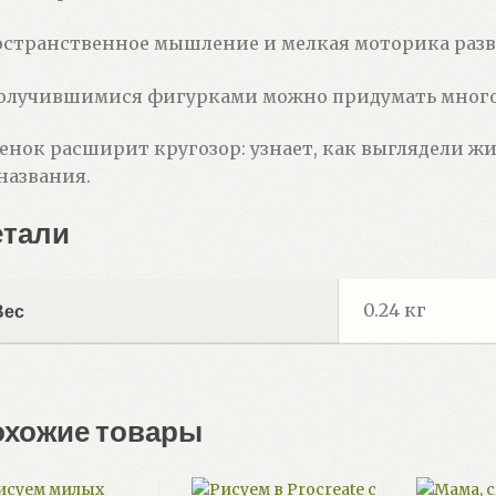
странственное мышление и мелкая моторика разв
олучившимися фигурками можно придумать много
енок расширит кругозор: узнает, как выглядели ж
названия.
етали
0.24 кг
Вес
охожие товары