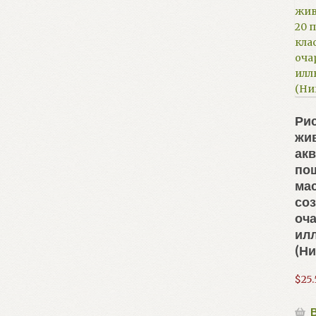
Ри
жи
акв
по
мас
со
оч
ил
(Ни
$
25
В