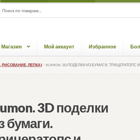
ать:
ск
Магазин
Мой аккаунт
Избранное
Бо
, РИСОВАНИЕ, ЛЕПКА)
KUMON. 3D ПОДЕЛКИ ИЗ БУМАГИ. ТРИЦЕРАТОПС 
umon. 3D поделки
з бумаги.
рицератопс и