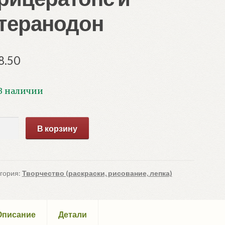
теранодон
8.50
В наличии
ичество
В корзину
ара
mon.
елки
гория:
Творчество (раскраски, рисование, лепка)
аги.
цератопс
Описание
Детали