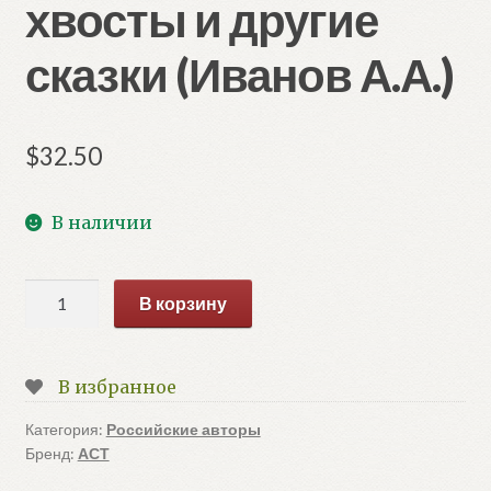
хвосты и другие
сказки (Иванов А.А.)
$
32.50
В наличии
Количество
В корзину
товара
Крылья,
ноги
В избранное
и
хвосты
Категория:
Российские авторы
Бренд:
АСТ
и
другие