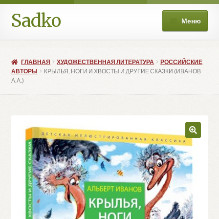
Sadko
Перейти
Перейти
Меню
к
к
навигации
содержимому
О нас
ГЛАВНАЯ
ХУДОЖЕСТВЕННАЯ ЛИТЕРАТУРА
РОССИЙСКИЕ
Книжные подборки
АВТОРЫ
КРЫЛЬЯ, НОГИ И ХВОСТЫ И ДРУГИЕ СКАЗКИ (ИВАНОВ
А.А.)
Развер
Магазин
вложе
меню
Мой аккаунт
Избранное
Развер
Больше
вложе
меню