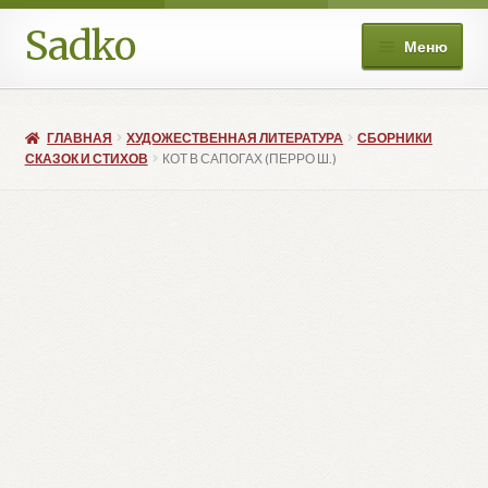
Sadko
Перейти
Перейти
Меню
к
к
навигации
содержимому
О нас
ГЛАВНАЯ
ХУДОЖЕСТВЕННАЯ ЛИТЕРАТУРА
СБОРНИКИ
Книжные подборки
СКАЗОК И СТИХОВ
КОТ В САПОГАХ (ПЕРРО Ш.)
Развер
Магазин
вложе
меню
Мой аккаунт
Избранное
Развер
Больше
вложе
меню