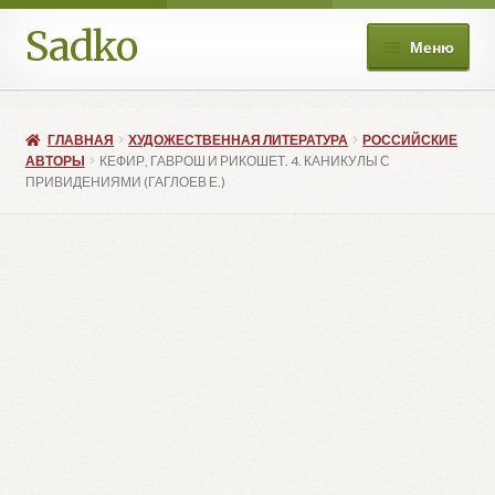
Sadko
Перейти
Перейти
Меню
к
к
навигации
содержимому
О нас
ГЛАВНАЯ
ХУДОЖЕСТВЕННАЯ ЛИТЕРАТУРА
РОССИЙСКИЕ
Книжные подборки
АВТОРЫ
КЕФИР, ГАВРОШ И РИКОШЕТ. 4. КАНИКУЛЫ С
ПРИВИДЕНИЯМИ (ГАГЛОЕВ Е.)
Развер
Магазин
вложе
меню
Мой аккаунт
Избранное
Развер
Больше
вложе
меню