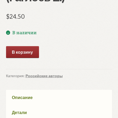
$
24.50
В наличии
Количество
В корзину
товара
Кефир,
Гаврош
и
Категория:
Российские авторы
Рикошет.
4.
Каникулы
Описание
с
привидениями
Детали
(Гаглоев