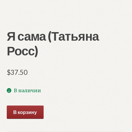
Я сама (Татьяна
Росс)
$
37.50
В наличии
Количество
В корзину
товара
Я
сама