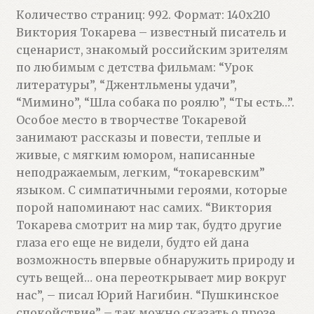
Количество страниц: 992. Формат: 140х210
Виктория Токарева – известный писатель и
сценарист, знакомый российским зрителям
по любимым с детства фильмам: “Урок
литературы”, “Джентльмены удачи”,
“Мимино”, “Шла собака по роялю”, “Ты есть…”.
Особое место в творчестве Токаревой
занимают рассказы и повести, теплые и
живые, с мягким юмором, написанные
неподражаемым, легким, “токаревским”
языком. С симпатичными героями, которые
порой напоминают нас самих. “Виктория
Токарева смотрит на мир так, будто другие
глаза его еще не видели, будто ей дана
возможность впервые обнаружить природу и
суть вещей… она переоткрывает мир вокруг
нас”, – писал Юрий Нагибин. “Пушкинское
спокойствие” – так можно сказать о прозе