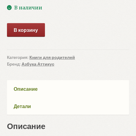
В наличии
Количество
В корзину
товара
Джентльмены
удачи,
или
Категория:
Книги для родителей
Бренд:
Азбука Аттикус
Почем
килограмм
славы
(Токарева
Описание
В.)
Детали
Описание