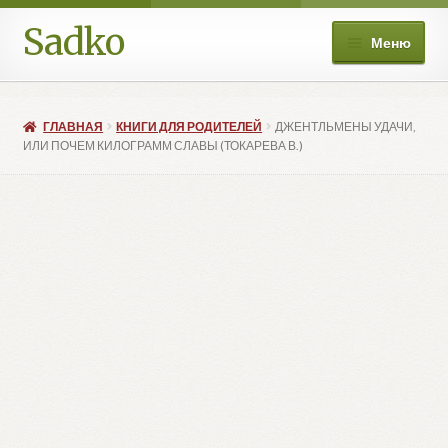
Sadko
Перейти
Перейти
Меню
к
к
навигации
содержимому
О нас
ГЛАВНАЯ
КНИГИ ДЛЯ РОДИТЕЛЕЙ
ДЖЕНТЛЬМЕНЫ УДАЧИ,
Книжные подборки
ИЛИ ПОЧЕМ КИЛОГРАММ СЛАВЫ (ТОКАРЕВА В.)
Развер
Магазин
вложе
меню
Мой аккаунт
Избранное
Развер
Больше
вложе
меню