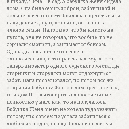
в школу, Тина – в сад. А бабушка Женя сидела
дома. Она была очень доброй, заботливой и
больше всего на свете боялась огорчить сына,
папу девочек, ну и, конечно, остальных
членов семьи. Например, чтобы никого не
пугать, она не говорила, что вообще-то не
сериалы смотрит, а занимается боксом.
Однажды папа встретил своего
одноклассника, и тот рассказал ему, что он
теперь директор одного чудесного места, где
старички и старушки могут отдохнуть от
забот. Папа посомневался, но потом все же
отправил бабушку Женю в дом престарелых,
или Дом П, – выговорить словосочетание
полностью у него как-то не получалось.
Бабушка Женя очень не хотела туда уезжать,
потому что совсем не устала заботиться о
любимых людях, но еще больше не хотела