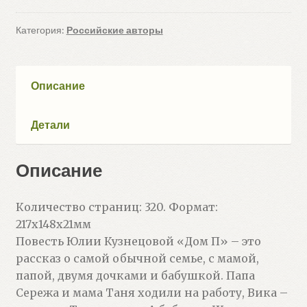
П
(Кузнецова
Категория:
Российские авторы
Ю.
Н.)
Описание
Детали
Описание
Количество страниц: 320. Формат:
217x148x21мм
Повесть Юлии Кузнецовой «Дом П» – это
рассказ о самой обычной семье, с мамой,
папой, двумя дочками и бабушкой. Папа
Сережа и мама Таня ходили на работу, Вика –