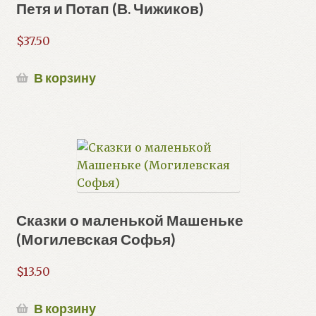
Петя и Потап (В. Чижиков)
$
37.50
В корзину
Сказки о маленькой Машеньке
(Могилевская Софья)
$
13.50
В корзину