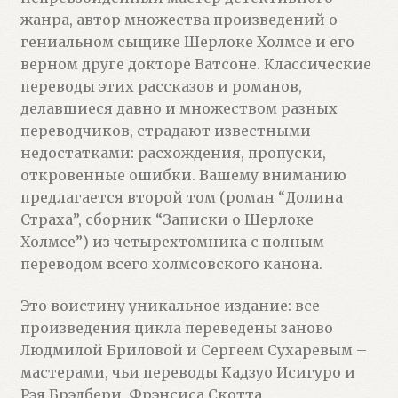
жанра, автор множества произведений о
гениальном сыщике Шерлоке Холмсе и его
верном друге докторе Ватсоне. Классические
переводы этих рассказов и романов,
делавшиеся давно и множеством разных
переводчиков, страдают известными
недостатками: расхождения, пропуски,
откровенные ошибки. Вашему вниманию
предлагается второй том (роман “Долина
Страха”, сборник “Записки о Шерлоке
Холмсе”) из четырехтомника с полным
переводом всего холмсовского канона.
Это воистину уникальное издание: все
произведения цикла переведены заново
Людмилой Бриловой и Сергеем Сухаревым –
мастерами, чьи переводы Кадзуо Исигуро и
Рэя Брэдбери, Фрэнсиса Скотта