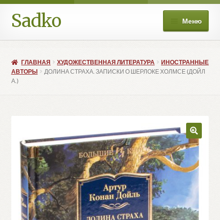
Sadko
Перейти
Перейти
Меню
к
к
навигации
содержимому
О нас
ГЛАВНАЯ
ХУДОЖЕСТВЕННАЯ ЛИТЕРАТУРА
ИНОСТРАННЫЕ
Книжные подборки
АВТОРЫ
ДОЛИНА СТРАХА. ЗАПИСКИ О ШЕРЛОКЕ ХОЛМСЕ (ДОЙЛ
А.)
Развер
Магазин
вложе
меню
Мой аккаунт
Избранное
Развер
Больше
вложе
меню