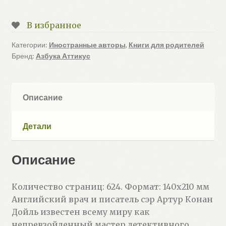
Долина
страха.
В избранное
Записки
о
Категории:
Иностранные авторы
,
Книги для родителей
Бренд:
Азбука Аттикус
Шерлоке
Холмсе
(Дойл
А.)
Описание
Детали
Описание
Количество страниц: 624. Формат: 140х210 мм
Английский врач и писатель сэр Артур Конан
Дойль известен всему миру как
непревзойденный мастер детективного