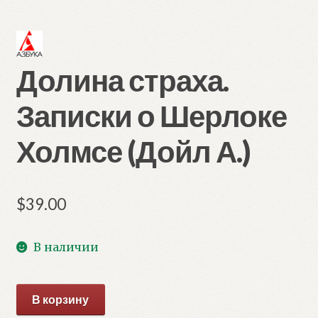
Долина страха.
Записки о Шерлоке
Холмсе (Дойл А.)
$
39.00
В наличии
Количество
В корзину
товара