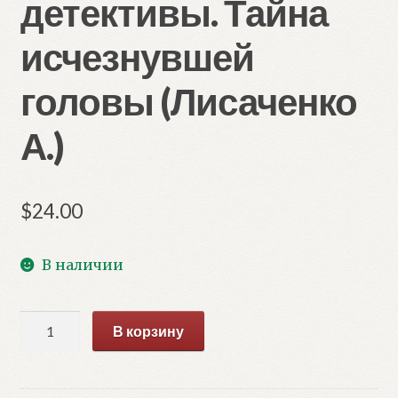
детективы. Тайна
исчезнувшей
головы (Лисаченко
А.)
$
24.00
В наличии
Количество
В корзину
товара
Динозавры-
детективы.