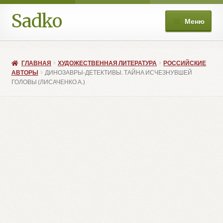
Sadko
Перейти
Перейти
Меню
к
к
навигации
содержимому
О нас
ГЛАВНАЯ
ХУДОЖЕСТВЕННАЯ ЛИТЕРАТУРА
РОССИЙСКИЕ
Книжные подборки
АВТОРЫ
ДИНОЗАВРЫ-ДЕТЕКТИВЫ. ТАЙНА ИСЧЕЗНУВШЕЙ
ГОЛОВЫ (ЛИСАЧЕНКО А.)
Развер
Магазин
вложе
меню
Мой аккаунт
Избранное
Развер
Больше
вложе
меню