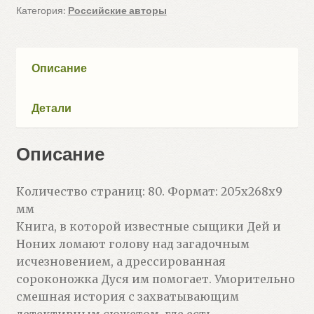
Тайна
Категория:
Российские авторы
исчезнувшей
головы
(Лисаченко
Описание
А.)
Детали
Описание
Количество страниц: 80. Формат: 205x268x9
мм
Книга, в которой известные сыщики Дей и
Ноних ломают голову над загадочным
исчезновением, а дрессированная
сороконожка Дуся им помогает. Уморительно
смешная история с захватывающим