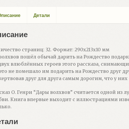
Описание
Детали
писание
ичество страниц: 32. Формат: 290x213x10 мм
волхвов пошёл обычай дарить на Рождество подарк
двух влюблённых героев этого рассказа, снимающи
это не помешало им подарить на Рождество друг др
ертвовав друг для друга самым дорогим, что у них
сказ О. Генри “Дары волхвов” считается одной из 
ви. Книга впервые выходит с иллюстрациями изв
ько.
етали