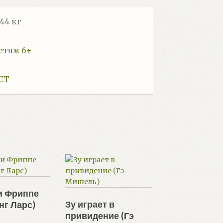
.44 кг
етям 6+
СТ
и Фриппе
Зу играет в
нг Ларс)
привидение (Гэ