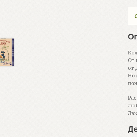
О
Кол
От 
от 
Но 
пож
Рас
люб
Люл
Д