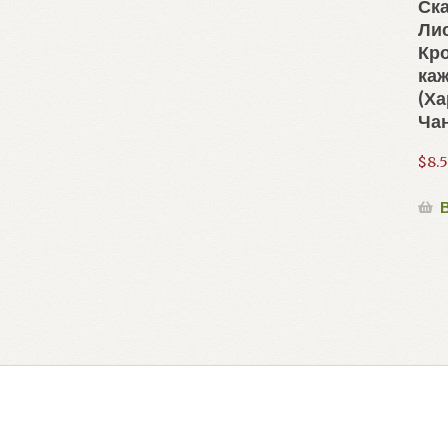
Ска
Лис
Кро
ка
(Х
Ча
$
8.
В