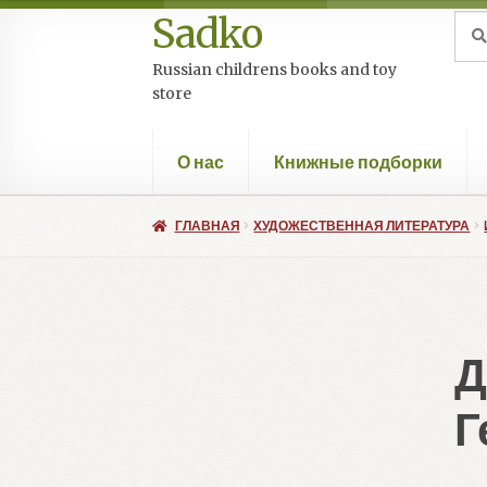
Sadko
Перейти
Перейти
Иск
Пои
к
к
Russian childrens books and toy
навигации
содержимому
store
О нас
Книжные подборки
ГЛАВНАЯ
ХУДОЖЕСТВЕННАЯ ЛИТЕРАТУРА
Д
Г