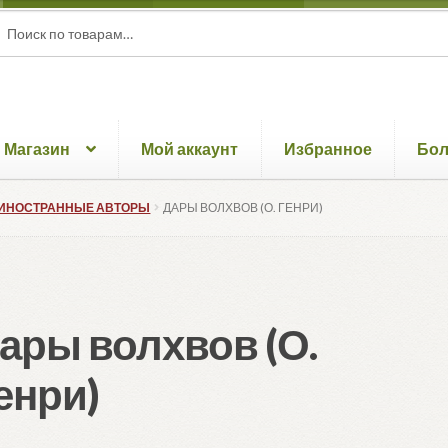
ать:
ск
Магазин
Мой аккаунт
Избранное
Бо
ИНОСТРАННЫЕ АВТОРЫ
ДАРЫ ВОЛХВОВ (О. ГЕНРИ)
ары волхвов (О.
енри)