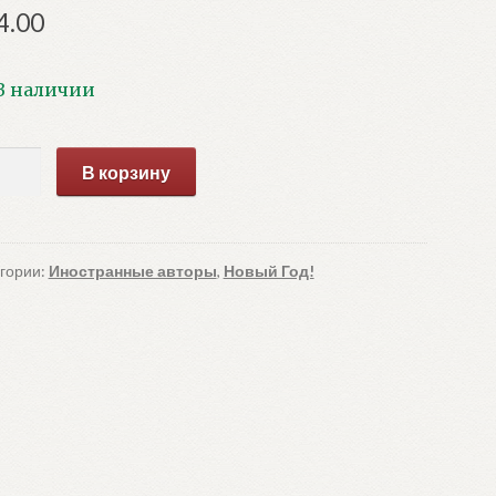
4.00
В наличии
ичество
В корзину
ара
ры
хвов
гории:
Иностранные авторы
,
Новый Год!
ри)