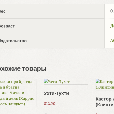
0
Вес
Д
Возраст
А
Издательство
охожие товары
Ухти-Тухти
Кастор 
$
12.50
(Клинти