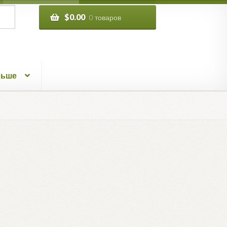
$
0.00
0 товаров
льше