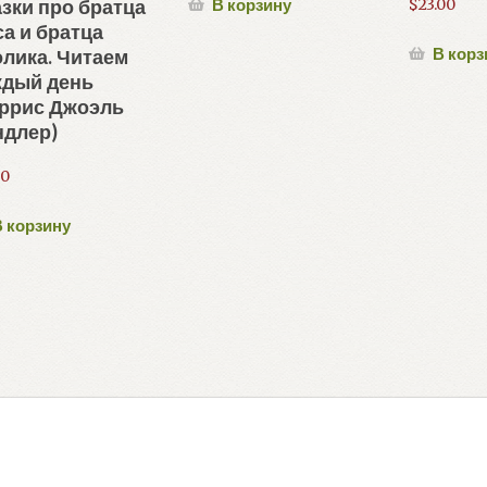
зки про братца
$
23.00
В корзину
а и братца
В корз
лика. Читаем
ждый день
аррис Джоэль
ндлер)
50
 корзину