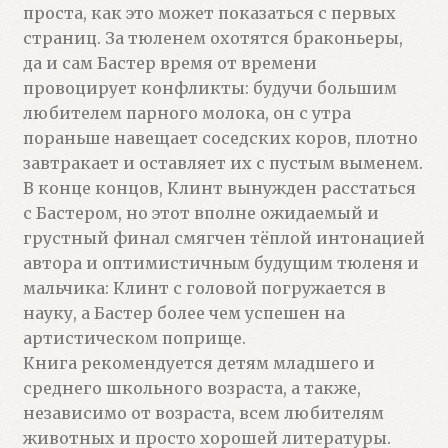
проста, как это может показаться с первых
страниц. За тюленем охотятся браконьеры,
да и сам Бастер время от времени
провоцирует конфликты: будучи большим
любителем парного молока, он с утра
пораньше навещает соседских коров, плотно
завтракает и оставляет их с пустым выменем.
В конце концов, Клинт вынужден расстаться
с Бастером, но этот вполне ожидаемый и
грустный финал смягчен тёплой интонацией
автора и оптимистичным будущим тюленя и
мальчика: Клинт с головой погружается в
науку, а Бастер более чем успешен на
артистическом поприще.
Книга рекомендуется детям младшего и
среднего школьного возраста, а также,
независимо от возраста, всем любителям
животных и просто хорошей литературы.