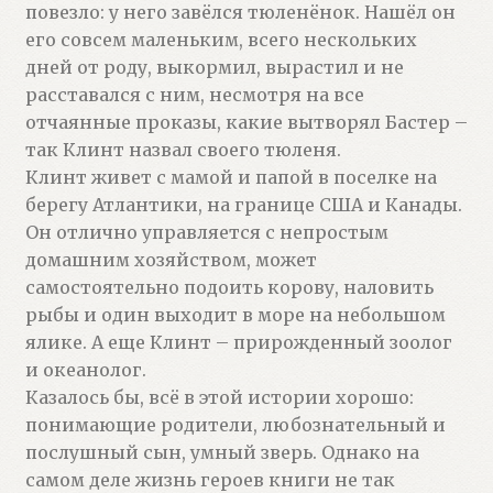
повезло: у него завёлся тюленёнок. Нашёл он
его совсем маленьким, всего нескольких
дней от роду, выкормил, вырастил и не
расставался с ним, несмотря на все
отчаянные проказы, какие вытворял Бастер –
так Клинт назвал своего тюленя.
Клинт живет с мамой и папой в поселке на
берегу Атлантики, на границе США и Канады.
Он отлично управляется с непростым
домашним хозяйством, может
самостоятельно подоить корову, наловить
рыбы и один выходит в море на небольшом
ялике. А еще Клинт – прирожденный зоолог
и океанолог.
Казалось бы, всё в этой истории хорошо:
понимающие родители, любознательный и
послушный сын, умный зверь. Однако на
самом деле жизнь героев книги не так