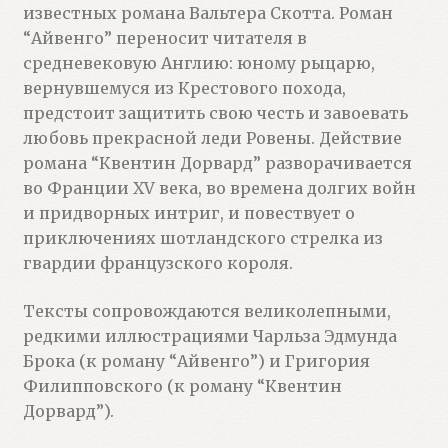
известных романа Вальтера Скотта. Роман
“Айвенго” переносит читателя в
средневековую Англию: юному рыцарю,
вернувшемуся из Крестового похода,
предстоит защитить свою честь и завоевать
любовь прекрасной леди Ровены. Действие
романа “Квентин Дорвард” разворачивается
во Франции XV века, во времена долгих войн
и придворных интриг, и повествует о
приключениях шотландского стрелка из
гвардии французского короля.
Тексты сопровождаются великолепными,
редкими иллюстрациями Чарльза Эдмунда
Брока (к роману “Айвенго”) и Григория
Филипповского (к роману “Квентин
Дорвард”).