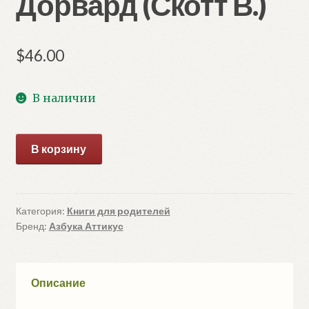
Дорвард (Скотт В.)
$
46.00
В наличии
Количество
В корзину
товара
Айвенго.Квентин
Дорвард
(Скотт
Категория:
Книги для родителей
Бренд:
Азбука Аттикус
В.)
Описание