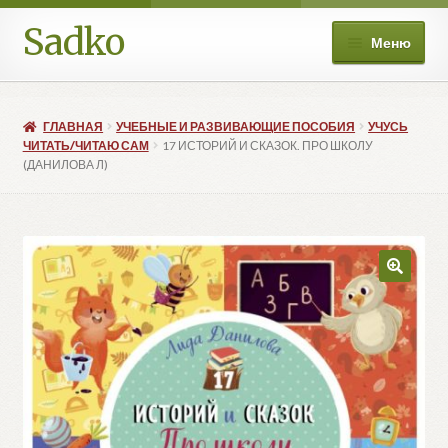
Sadko
Перейти
Перейти
Меню
к
к
навигации
содержимому
О нас
ГЛАВНАЯ
УЧЕБНЫЕ И РАЗВИВАЮЩИЕ ПОСОБИЯ
УЧУСЬ
Книжные подборки
ЧИТАТЬ/ЧИТАЮ САМ
17 ИСТОРИЙ И СКАЗОК. ПРО ШКОЛУ
(ДАНИЛОВА Л)
Развер
Магазин
вложе
меню
Мой аккаунт
Избранное
Развер
Больше
вложе
меню