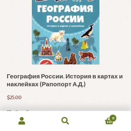
География России. История в картах и
наклейках (Рапопорт А.Д.)
$
25.00
В избранное
0
В корзину
Искать:
Поиск