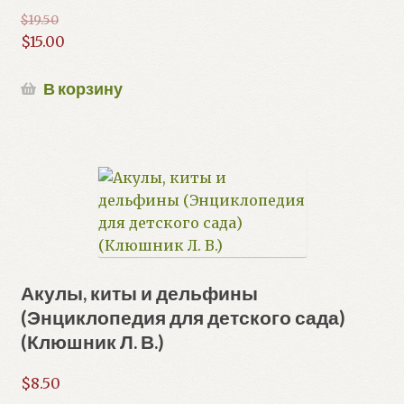
$
19.50
Первоначальная
$
15.00
цена
Текущая
составляла
цена:
В корзину
$19.50.
$15.00.
Акулы, киты и дельфины
(Энциклопедия для детского сада)
(Клюшник Л. В.)
$
8.50