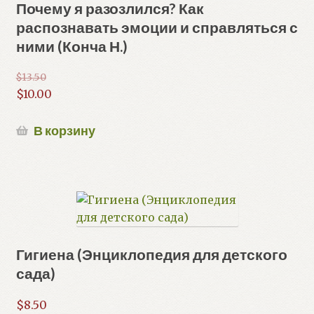
Почему я разозлился? Как
распознавать эмоции и справляться с
ними (Конча Н.)
$
13.50
Первоначальная
$
10.00
цена
Текущая
составляла
цена:
В корзину
$13.50.
$10.00.
Гигиена (Энциклопедия для детского
сада)
$
8.50