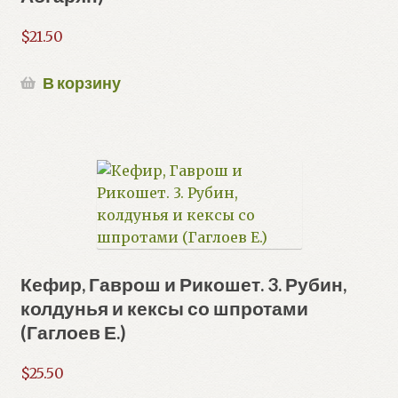
$
21.50
В корзину
Кефир, Гаврош и Рикошет. 3. Рубин,
колдунья и кексы со шпротами
(Гаглоев Е.)
$
25.50