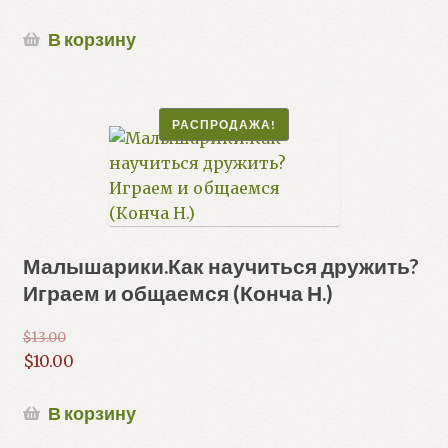
В корзину
РАСПРОДАЖА!
Малышарики.Как научиться дружить?
Играем и общаемся (Конча Н.)
$
13.00
Первоначальная
$
10.00
цена
Текущая
составляла
цена:
В корзину
$13.00.
$10.00.