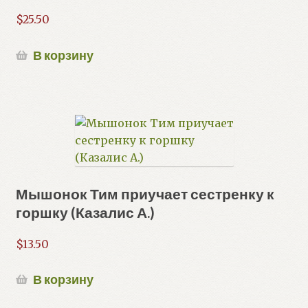
$
25.50
В корзину
Мышонок Тим приучает сестренку к
горшку (Казалис А.)
$
13.50
В корзину