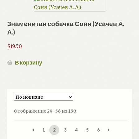
Знаменитая собачка Соня (Усачев А.
А.)
$
19.50
В корзину
Сортировка:
Отображение 29–56 из 150
самые
недавние
1
2
3
4
5
6