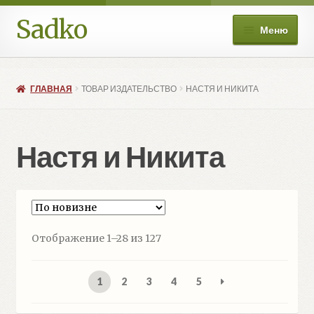
Sadko
Перейти
Перейти
Меню
к
к
навигации
содержимому
О нас
ГЛАВНАЯ
ТОВАР ИЗДАТЕЛЬСТВО
НАСТЯ И НИКИТА
Книжные подборки
Развер
Магазин
Настя и Никита
вложе
меню
Мой аккаунт
Избранное
Сортировка:
Отображение 1–28 из 127
Развер
Больше
самые
вложе
недавние
меню
1
2
3
4
5