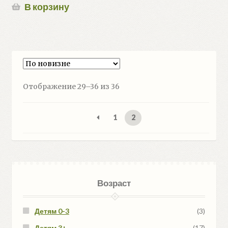
В корзину
Сортировка:
Отображение 29–36 из 36
самые
недавние
1
2
Возраст
Детям 0-3
(3)
Детям 3+
(17)