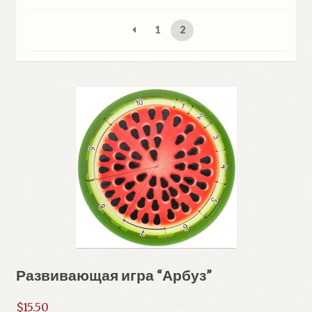
самые
недавние
1
2
Развивающая игра “Арбуз”
$
15.50